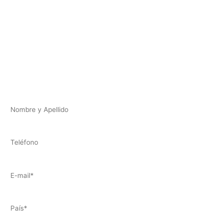
En cada paso, sembramos
esperanza y oportunidades para
nuestros pequeños y jóvenes.